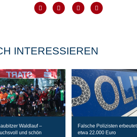
CH INTERESSIEREN
laubitzer Waldlauf –
Falsche Polizisten erbeute
uchsvoll und schön
etwa 22.000 Euro