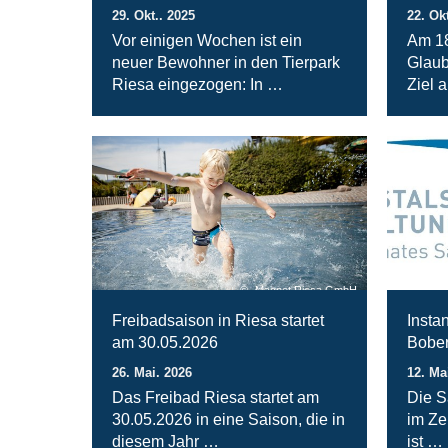
29. Okt.. 2025
22. Ok
Vor einigen Wochen ist ein
Am 18
neuer Bewohner in den Tierpark
Glaub
Riesa eingezogen: In …
Ziel 
Magnet Riesa GmbH
Freibadsaison in Riesa startet
Insta
am 30.05.2026
Bober
26. Mai. 2026
12. Ma
Das Freibad Riesa startet am
Die S
30.05.2026 in eine Saison, die in
im Ze
diesem Jahr …
ist …