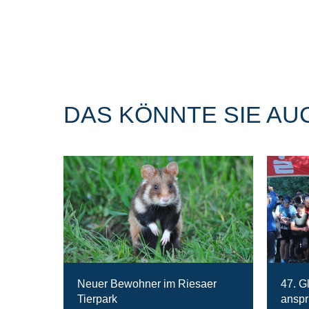
DAS KÖNNTE SIE AU
Neuer Bewohner im Riesaer
47. G
Tierpark
anspr