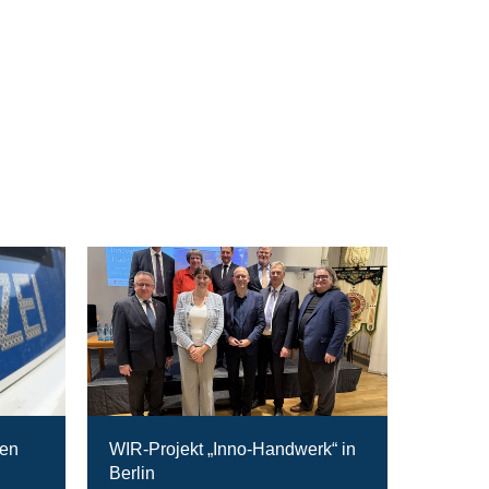
ten
WIR-Projekt „Inno-Handwerk“ in
Berlin