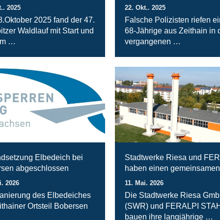
t.. 2025
22. Okt.. 2025
.Oktober 2025 fand der 47.
Falsche Polizisten riefen e
itzer Waldlauf mit Start und
68-Jährige aus Zeithain in 
am …
vergangenen …
ndsetzung Elbedeich bei
Stadtwerke Riesa und FE
sen abgeschlossen
haben einen gemeinsamen
i. 2026
11. Mai. 2026
anierung des Elbedeiches
Die Stadtwerke Riesa Gm
ithainer Ortsteil Bobersen
(SWR) und FERALPI STA
bauen ihre langjährige …