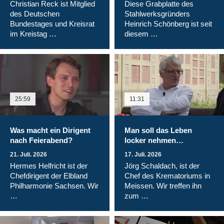
Christian Reck ist Mitglied
Diese Grabplatte des
des Deutschen
Stahlwerksgründers
Bundestages und Kreisrat
Heinrich Schönberg ist seit
im Kreistag …
diesem …
25:59
11:31
Was macht ein Dirigent
Man soll das Leben
nach Feierabend?
locker nehmen…
21. Juli. 2026
17. Juli. 2026
Hermes Helfricht ist der
Jörg Schaldach, ist der
Chefdirigent der Elbland
Chef des Krematoriums in
Philharmonie Sachsen. Wir
Meissen. Wir treffen ihn
…
zum …