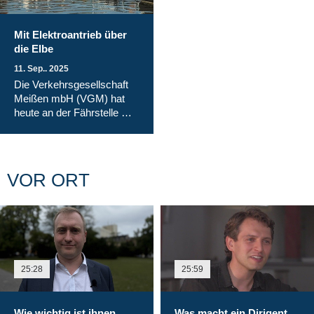
Mit Elektroantrieb über
die Elbe
11. Sep.. 2025
Die Verkehrsgesellschaft
Meißen mbH (VGM) hat
heute an der Fährstelle …
VOR ORT
25:28
25:59
Wie wichtig ist ihnen
Was macht ein Dirigent