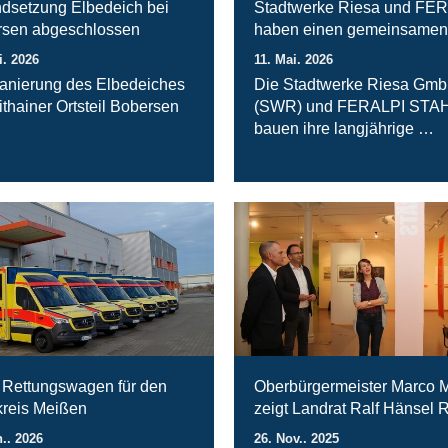
ndsetzung Elbedeich bei
Stadtwerke Riesa und FE
sen abgeschlossen
haben einen gemeinsamen
i. 2026
11. Mai. 2026
anierung des Elbedeiches
Die Stadtwerke Riesa Gm
ithainer Ortsteil Bobersen
(SWR) und FERALPI STA
bauen ihre langjährige …
Rettungswagen für den
Oberbürgermeister Marco M
reis Meißen
zeigt Landrat Ralf Hänsel 
n.. 2026
26. Nov.. 2025