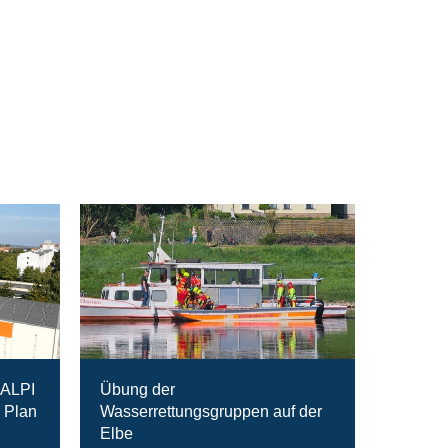
RALPI
Übung der
 Plan
Wasserrettungsgruppen auf der
Elbe