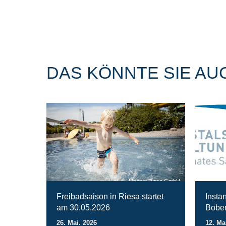
DAS KÖNNTE SIE AU
Magnet Riesa GmbH
Freibadsaison in Riesa startet
Insta
am 30.05.2026
Bober
26. Mai. 2026
12. Ma