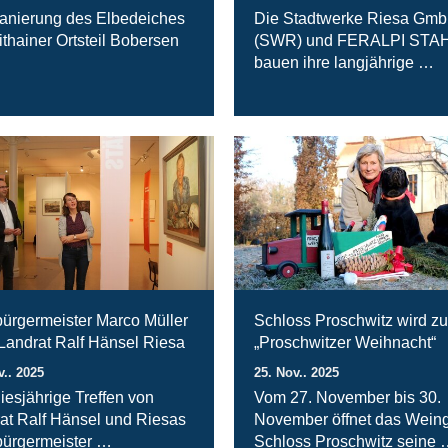
anierung des Elbedeiches
Die Stadtwerke Riesa Gm
ithainer Ortsteil Bobersen
(SWR) und FERALPI STA
bauen ihre langjährige …
ürgermeister Marco Müller
Schloss Proschwitz wird zu
 Landrat Ralf Hänsel Riesa
„Proschwitzer Weihnacht“
v.. 2025
25. Nov.. 2025
iesjährige Treffen von
Vom 27. November bis 30.
at Ralf Hänsel und Riesas
November öffnet das Weing
ürgermeister …
Schloss Proschwitz seine 