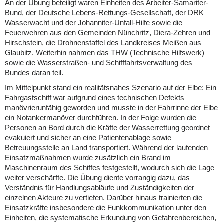
An der Übung beteiligt waren Einheiten des Arbeiter-Samariter-
Bund, der Deutsche Lebens-Rettungs-Gesellschaft, der DRK
Wasserwacht und der Johanniter-Unfall-Hilfe sowie die
Feuerwehren aus den Gemeinden Nünchritz, Diera-Zehren und
Hirschstein, die Drohnenstaffel des Landkreises Meißen aus
Glaubitz. Weiterhin nahmen das THW (Technische Hilfswerk)
sowie die Wasserstraßen- und Schifffahrtsverwaltung des
Bundes daran teil.
Im Mittelpunkt stand ein realitätsnahes Szenario auf der Elbe: Ein
Fahrgastschiff war aufgrund eines technischen Defekts
manövrierunfähig geworden und musste in der Fahrrinne der Elbe
ein Notankermanöver durchführen. In der Folge wurden die
Personen an Bord durch die Kräfte der Wasserrettung geordnet
evakuiert und sicher an eine Patientenablage sowie
Betreuungsstelle an Land transportiert. Während der laufenden
Einsatzmaßnahmen wurde zusätzlich ein Brand im
Maschinenraum des Schiffes festgestellt, wodurch sich die Lage
weiter verschärfte. Die Übung diente vorrangig dazu, das
Verständnis für Handlungsabläufe und Zuständigkeiten der
einzelnen Akteure zu vertiefen. Darüber hinaus trainierten die
Einsatzkräfte insbesondere die Funkkommunikation unter den
Einheiten, die systematische Erkundung von Gefahrenbereichen,