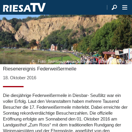
Foto: Tourismusverein Sächsische Elbweindörfer e.V.
Riesenereignis Federweißermeile
18. Oktober 2016
Die diesjährige Federweißermeile in Diesbar- Seußlitz war ein
voller Erfolg. Laut den Veranstaltern haben mehrere Tausend
Besucher die 17. Federweißermeile miterlebt. Dabei erreichte der
Sonntag rekordverdächtige Besucherzahlen. Die offizielle
Eröffnung erfolgte am Sonnabend den 01. Oktober 2016 am
Landgasthof „Zum Ross“ mit dem traditionellen Rundgang der
Weinmajestäten und der Ehrengäste, angeführt von den