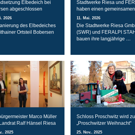
ndsetzung Elbedeich bei
Stadtwerke Riesa und FE
sen abgeschlossen
haben einen gemeinsamen
i. 2026
11. Mai. 2026
anierung des Elbedeiches
Die Stadtwerke Riesa Gm
ithainer Ortsteil Bobersen
(SWR) und FERALPI STA
bauen ihre langjährige …
ürgermeister Marco Müller
Schloss Proschwitz wird zu
 Landrat Ralf Hänsel Riesa
„Proschwitzer Weihnacht“
v.. 2025
25. Nov.. 2025