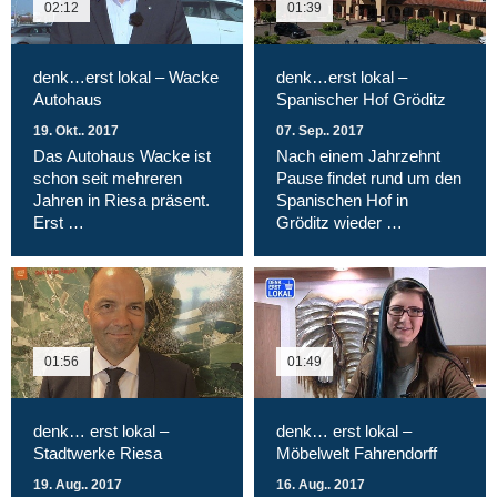
02:12
01:39
denk…erst lokal – Wacke
denk…erst lokal –
Autohaus
Spanischer Hof Gröditz
19. Okt.. 2017
07. Sep.. 2017
Das Autohaus Wacke ist
Nach einem Jahrzehnt
schon seit mehreren
Pause findet rund um den
Jahren in Riesa präsent.
Spanischen Hof in
Erst …
Gröditz wieder …
01:56
01:49
denk… erst lokal –
denk… erst lokal –
Stadtwerke Riesa
Möbelwelt Fahrendorff
19. Aug.. 2017
16. Aug.. 2017