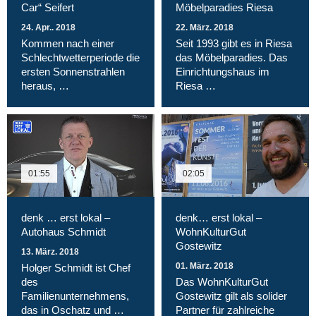
Car“ Seifert
Möbelparadies Riesa
24. Apr.. 2018
22. März. 2018
Kommen nach einer
Seit 1993 gibt es in Riesa
Schlechtwetterperiode die
das Möbelparadies. Das
ersten Sonnenstrahlen
Einrichtungshaus im
heraus, …
Riesa …
01:55
02:05
denk … erst lokal –
denk… erst lokal –
Autohaus Schmidt
WohnKulturGut
Gostewitz
13. März. 2018
01. März. 2018
Holger Schmidt ist Chef
des
Das WohnKulturGut
Familienunternehmens,
Gostewitz gilt als solider
das in Oschatz und …
Partner für zahlreiche