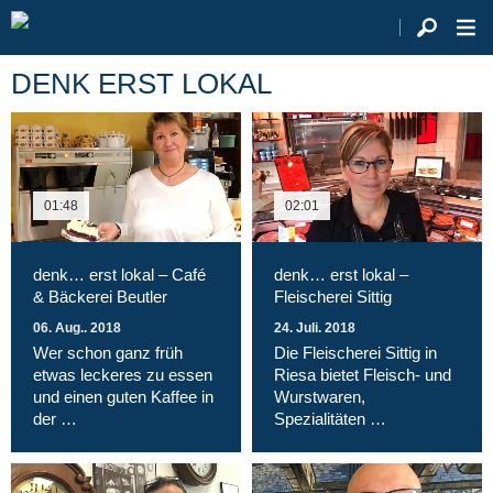
DENK ERST LOKAL
01:48
02:01
denk… erst lokal – Café
denk… erst lokal –
& Bäckerei Beutler
Fleischerei Sittig
06. Aug.. 2018
24. Juli. 2018
Wer schon ganz früh
Die Fleischerei Sittig in
etwas leckeres zu essen
Riesa bietet Fleisch- und
und einen guten Kaffee in
Wurstwaren,
der …
Spezialitäten …