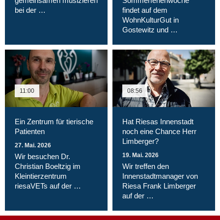
gemeinsamen musizieren
Sommerferienwoche
bei der …
findet auf dem
WohnKulturGut in
Gostewitz und …
11:00
08:56
Ein Zentrum für tierische
Hat Riesas Innenstadt
Patienten
noch eine Chance Herr
Limberger?
27. Mai. 2026
19. Mai. 2026
Wir besuchen Dr.
Christian Boeltzig im
Wir treffen den
Kleintierzentrum
Innenstadtmanager von
riesaVETs auf der …
Riesa Frank Limberger
auf der …