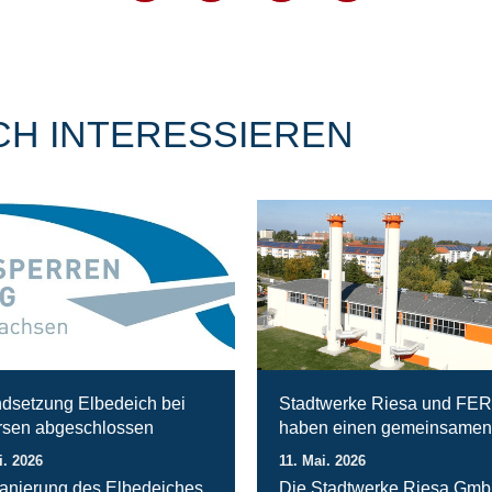
CH INTERESSIEREN
ndsetzung Elbedeich bei
Stadtwerke Riesa und FE
sen abgeschlossen
haben einen gemeinsamen
i. 2026
11. Mai. 2026
anierung des Elbedeiches
Die Stadtwerke Riesa Gm