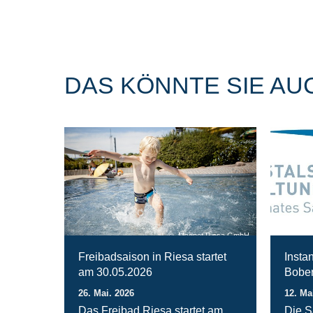
DAS KÖNNTE SIE AU
Magnet Riesa GmbH
Freibadsaison in Riesa startet
Insta
am 30.05.2026
Bober
26. Mai. 2026
12. Ma
Das Freibad Riesa startet am
Die S