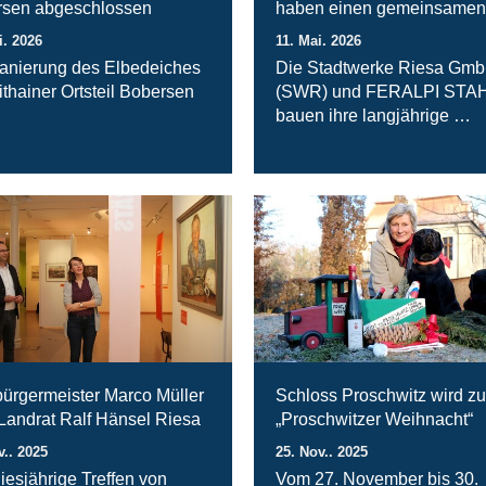
sen abgeschlossen
haben einen gemeinsamen
i. 2026
11. Mai. 2026
anierung des Elbedeiches
Die Stadtwerke Riesa Gm
ithainer Ortsteil Bobersen
(SWR) und FERALPI STA
bauen ihre langjährige …
ürgermeister Marco Müller
Schloss Proschwitz wird zu
 Landrat Ralf Hänsel Riesa
„Proschwitzer Weihnacht“
v.. 2025
25. Nov.. 2025
iesjährige Treffen von
Vom 27. November bis 30.