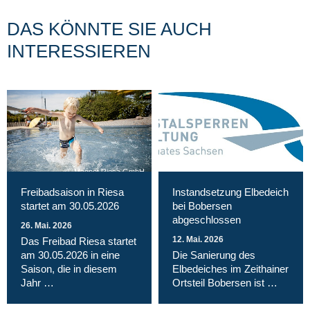
DAS KÖNNTE SIE AUCH
INTERESSIEREN
Magnet Riesa GmbH
Freibadsaison in Riesa
Instandsetzung Elbedeich
startet am 30.05.2026
bei Bobersen
abgeschlossen
26. Mai. 2026
12. Mai. 2026
Das Freibad Riesa startet
am 30.05.2026 in eine
Die Sanierung des
Saison, die in diesem
Elbedeiches im Zeithainer
Jahr …
Ortsteil Bobersen ist …