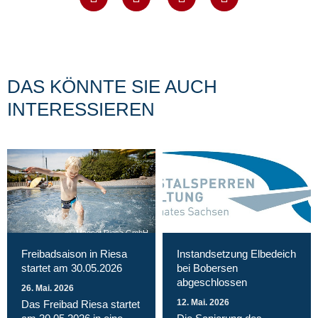
DAS KÖNNTE SIE AUCH
INTERESSIEREN
Magnet Riesa GmbH
Freibadsaison in Riesa
Instandsetzung Elbedeich
startet am 30.05.2026
bei Bobersen
abgeschlossen
26. Mai. 2026
12. Mai. 2026
Das Freibad Riesa startet