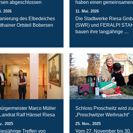
sen abgeschlossen
haben einen gemeinsamen
i. 2026
11. Mai. 2026
anierung des Elbedeiches
Die Stadtwerke Riesa Gm
ithainer Ortsteil Bobersen
(SWR) und FERALPI STA
bauen ihre langjährige …
ürgermeister Marco Müller
Schloss Proschwitz wird zu
 Landrat Ralf Hänsel Riesa
„Proschwitzer Weihnacht“
v.. 2025
25. Nov.. 2025
iesjährige Treffen von
Vom 27. November bis 30.