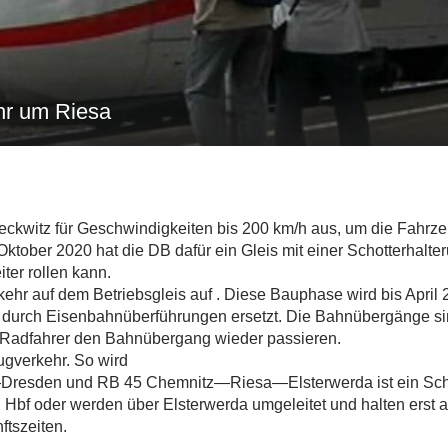
hr um Riesa
eckwitz für Geschwindigkeiten bis 200 km/h aus, um die Fahrze
 Oktober 2020 hat die DB dafür ein Gleis mit einer Schotterhalt
ter rollen kann.
hr auf dem Betriebsgleis auf . Diese Bauphase wird bis Apri
n durch Eisenbahnüberführungen ersetzt. Die Bahnübergänge s
d Radfahrer den Bahnübergang wieder passieren.
gverkehr. So wird
Dresden und RB 45 Chemnitz―Riesa―Elsterwerda ist ein Schie
 Hbf oder werden über Elsterwerda umgeleitet und halten erst 
ftszeiten.