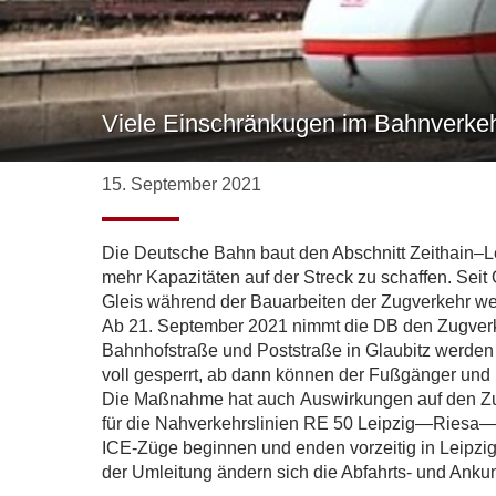
Viele Einschränkugen im Bahnverke
15. September 2021
Die Deutsche Bahn baut den Abschnitt Zeithain–L
mehr Kapazitäten auf der Streck zu schaffen. Seit
Gleis während der Bauarbeiten der Zugverkehr wei
Ab 21. September 2021 nimmt die DB den Zugverke
Bahnhofstraße und Poststraße in Glaubitz werde
voll gesperrt, ab dann können der Fußgänger un
Die Maßnahme hat auch Auswirkungen auf den Zu
für die Nahverkehrslinien RE 50 Leipzig―Riesa―
ICE-Züge beginnen und enden vorzeitig in Leipzig
der Umleitung ändern sich die Abfahrts- und Ankun