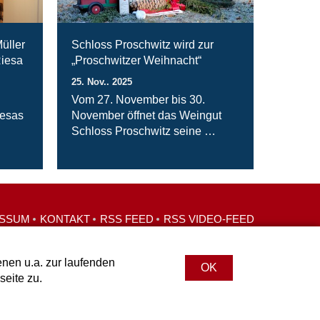
üller
Schloss Proschwitz wird zur
Riesa
„Proschwitzer Weihnacht“
25. Nov.. 2025
n
Vom 27. November bis 30.
iesas
November öffnet das Weingut
Schloss Proschwitz seine …
ESSUM
KONTAKT
RSS FEED
RSS VIDEO-FEED
nen u.a. zur laufenden
OK
eite zu.