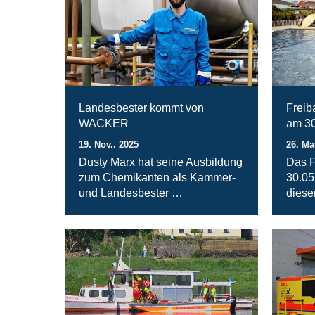
Landesbester kommt von
Freib
WACKER
am 30
19. Nov.. 2025
26. Ma
Dusty Marx hat seine Ausbildung
Das F
zum Chemikanten als Kammer-
30.05
und Landesbester …
diese