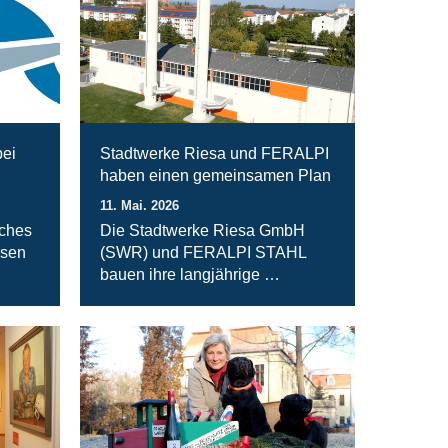
bei
Stadtwerke Riesa und FERALPI
haben einen gemeinsamen Plan
11. Mai. 2026
iches
Die Stadtwerke Riesa GmbH
rsen
(SWR) und FERALPI STAHL
bauen ihre langjährige …