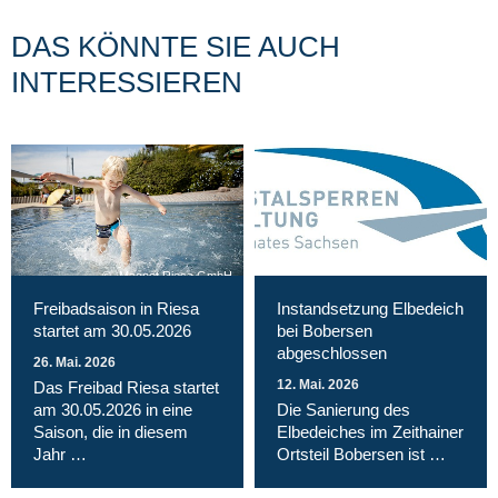
DAS KÖNNTE SIE AUCH
INTERESSIEREN
Magnet Riesa GmbH
Freibadsaison in Riesa
Instandsetzung Elbedeich
startet am 30.05.2026
bei Bobersen
abgeschlossen
26. Mai. 2026
12. Mai. 2026
Das Freibad Riesa startet
am 30.05.2026 in eine
Die Sanierung des
Saison, die in diesem
Elbedeiches im Zeithainer
Jahr …
Ortsteil Bobersen ist …