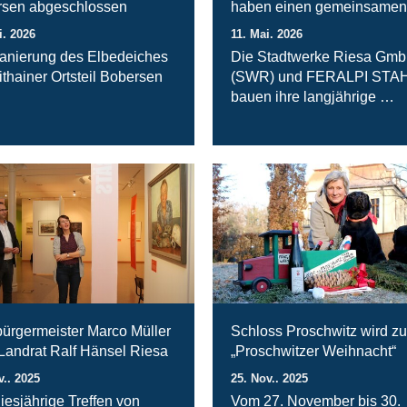
sen abgeschlossen
haben einen gemeinsamen
i. 2026
11. Mai. 2026
anierung des Elbedeiches
Die Stadtwerke Riesa Gm
ithainer Ortsteil Bobersen
(SWR) und FERALPI STA
bauen ihre langjährige …
ürgermeister Marco Müller
Schloss Proschwitz wird zu
 Landrat Ralf Hänsel Riesa
„Proschwitzer Weihnacht“
v.. 2025
25. Nov.. 2025
iesjährige Treffen von
Vom 27. November bis 30.