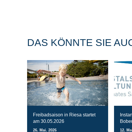
DAS KÖNNTE SIE AU
Magnet Riesa GmbH
Freibadsaison in Riesa startet
Insta
am 30.05.2026
Bober
26. Mai. 2026
12. Ma