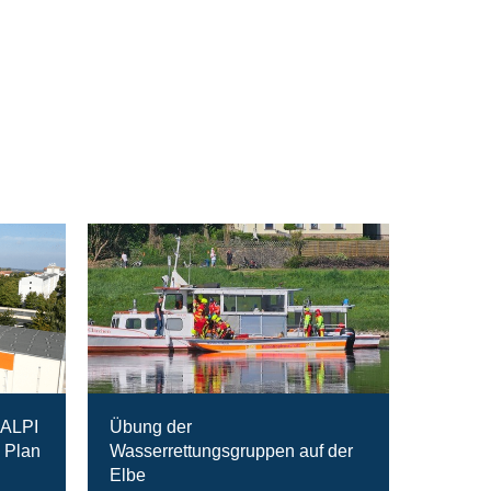
RALPI
Übung der
 Plan
Wasserrettungsgruppen auf der
Elbe