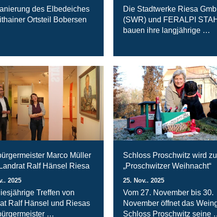
anierung des Elbedeiches
Die Stadtwerke Riesa Gm
ithainer Ortsteil Bobersen
(SWR) und FERALPI STA
bauen ihre langjährige …
ürgermeister Marco Müller
Schloss Proschwitz wird zu
 Landrat Ralf Hänsel Riesa
„Proschwitzer Weihnacht“
v.. 2025
25. Nov.. 2025
iesjährige Treffen von
Vom 27. November bis 30.
at Ralf Hänsel und Riesas
November öffnet das Weing
ürgermeister …
Schloss Proschwitz seine 