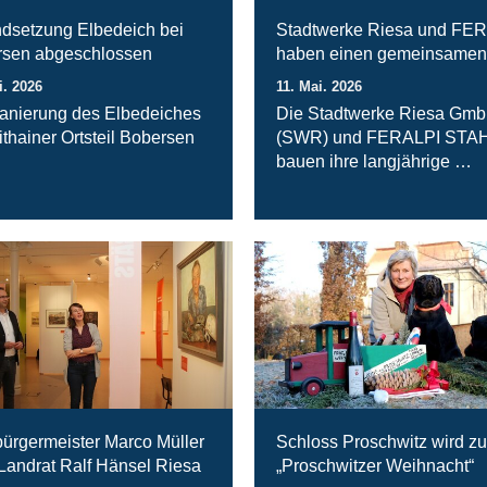
ndsetzung Elbedeich bei
Stadtwerke Riesa und FE
sen abgeschlossen
haben einen gemeinsamen
i. 2026
11. Mai. 2026
anierung des Elbedeiches
Die Stadtwerke Riesa Gm
ithainer Ortsteil Bobersen
(SWR) und FERALPI STA
bauen ihre langjährige …
ürgermeister Marco Müller
Schloss Proschwitz wird zu
 Landrat Ralf Hänsel Riesa
„Proschwitzer Weihnacht“