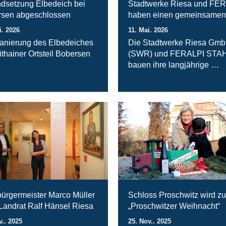
ndsetzung Elbedeich bei
Stadtwerke Riesa und FE
sen abgeschlossen
haben einen gemeinsamen
i. 2026
11. Mai. 2026
anierung des Elbedeiches
Die Stadtwerke Riesa Gm
ithainer Ortsteil Bobersen
(SWR) und FERALPI STA
bauen ihre langjährige …
ürgermeister Marco Müller
Schloss Proschwitz wird zu
 Landrat Ralf Hänsel Riesa
„Proschwitzer Weihnacht“
v.. 2025
25. Nov.. 2025