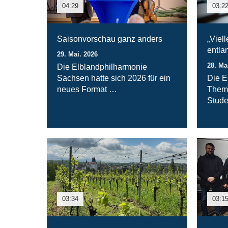
04:29
03:2
Saisonvorschau ganz anders
„Viel
entla
29. Mai. 2026
28. Ma
Die Elblandphilharmonie
Sachsen hatte sich 2026 für ein
Die E
neues Format …
Thema
Stud
03:34
03:1