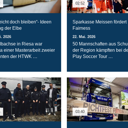
2
02:52
leicht doch bleiben“- Ideen
Sparkasse Meissen fördert
ng der Elbe
Fairness
i. 2026
22. Mai. 2026
lbachse in Riesa war
50 Mannschaften aus Schu
 einer Masterarbeit zweier
der Region kämpften bei de
enten der HTWK …
Play Soccer Tour …
5
03:40