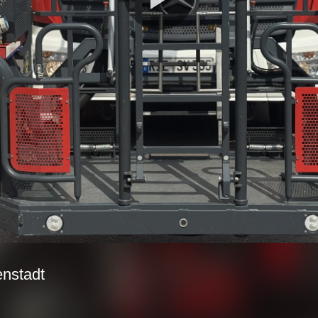
Video
abspie
enstadt