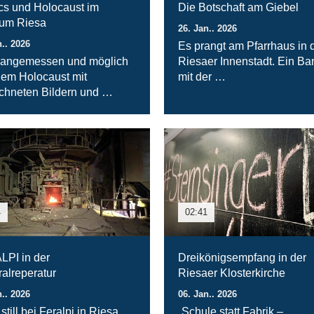
s und Holocaust im
Die Botschaft am Giebel
um Riesa
26. Jan.. 2026
n.. 2026
Es prangt am Pfarrhaus in 
s angemessen und möglich
Riesaer Innenstadt. Ein Ba
dem Holocaust mit
mit der …
chneten Bildern und …
4
02:41
PI in der
Dreikönigsempfang in der
alreperatur
Riesaer Klosterkirche
n.. 2026
06. Jan.. 2026
 still bei Feralpi in Riesa.
„Schule statt Fabrik –