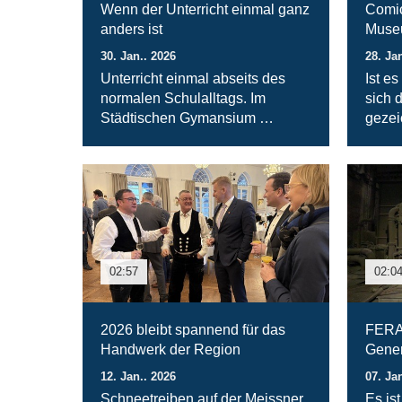
Wenn der Unterricht einmal ganz
Comic
anders ist
Muse
30. Jan.. 2026
28. Ja
Unterricht einmal abseits des
Ist e
normalen Schulalltags. Im
sich 
Städtischen Gymansium …
gezei
02:57
02:0
2026 bleibt spannend für das
FERAL
Handwerk der Region
Gener
12. Jan.. 2026
07. Ja
Schneetreiben auf der Meissner
Es ist