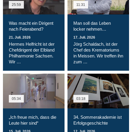
25:59
11:31
Was macht ein Dirigent
Man soll das Leben
nach Feierabend?
locker nehmen…
21. Juli. 2026
17. Juli. 2026
Hermes Helfricht ist der
Jörg Schaldach, ist der
Chefdirigent der Elbland
Chef des Krematoriums
Philharmonie Sachsen.
in Meissen. Wir treffen ihn
Wir …
zum …
05:34
03:18
„Ich freue mich, dass die
34. Sommerakademie ist
Leute hier sind“
Erfolgsgeschichte
15. Juli. 2026
12. Juli. 2026