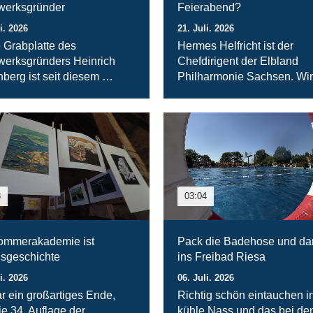
werksgründer
Feierabend?
i. 2026
21. Juli. 2026
 Grabplatte des
Hermes Helfricht ist der
werksgründers Heinrich
Chefdirigent der Elbland
berg ist seit diesem …
Philharmonie Sachsen. Wi
8
03:04
ommerakademie ist
Pack die Badehose und da
gsgeschichte
ins Freibad Riesa
i. 2026
06. Juli. 2026
r ein großartiges Ende,
Richtig schön eintauchen i
ie 34. Auflage der
kühle Nass und das bei de