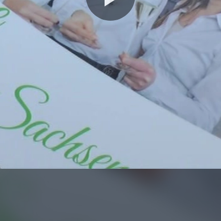
Video
abspie