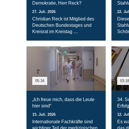
Demokratie, Herr Reck?
Stahl
27. Juli. 2026
22. Jul
Christian Reck ist Mitglied des
Diese
Deutschen Bundestages und
Stahl
Kreisrat im Kreistag …
Schön
05:34
03:1
„Ich freue mich, dass die Leute
34. S
hier sind“
Erfol
15. Juli. 2026
12. Jul
Internationale Fachkräfte sind
Es wa
wichtiger Teil der medizinischen
das d