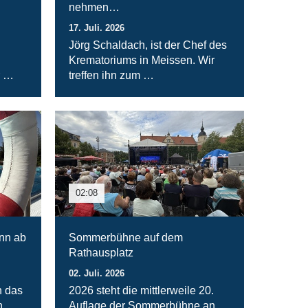
nehmen…
17. Juli. 2026
Jörg Schaldach, ist der Chef des
Krematoriums in Meissen. Wir
r …
treffen ihn zum …
02:08
nn ab
Sommerbühne auf dem
Rathausplatz
02. Juli. 2026
n das
2026 steht die mittlerweile 20.
n
Auflage der Sommerbühne an.