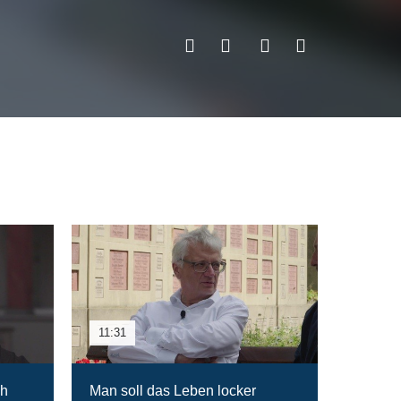
11:31
ch
Man soll das Leben locker