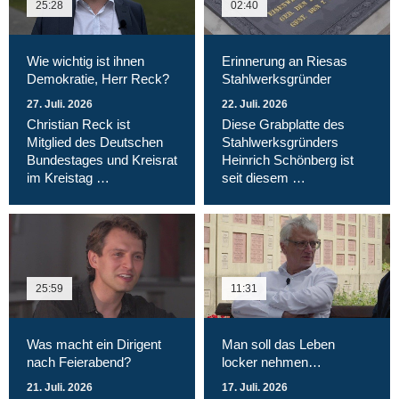
25:28
02:40
Wie wichtig ist ihnen
Erinnerung an Riesas
Demokratie, Herr Reck?
Stahlwerksgründer
27. Juli. 2026
22. Juli. 2026
Christian Reck ist
Diese Grabplatte des
Mitglied des Deutschen
Stahlwerksgründers
Bundestages und Kreisrat
Heinrich Schönberg ist
im Kreistag …
seit diesem …
25:59
11:31
Was macht ein Dirigent
Man soll das Leben
nach Feierabend?
locker nehmen…
21. Juli. 2026
17. Juli. 2026