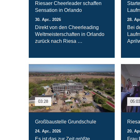
Riesaer Cheerleader schaffen
Starte
Sensation in Orlando
Laufm
30. Apr.. 2026
28. Ap
Direkt von den Cheerleading
Bei d
Weltmeisterschaften in Orlando
Laufm
zurück nach Riesa …
April
03:28
05:0
Großbaustelle Grundschule
Riesa
24. Apr.. 2026
20. Ap
Es ist das zur Zeit größte
Frau 