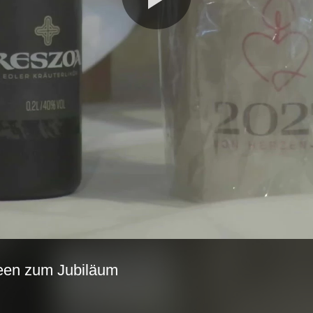
Video
abspie
deen zum Jubiläum