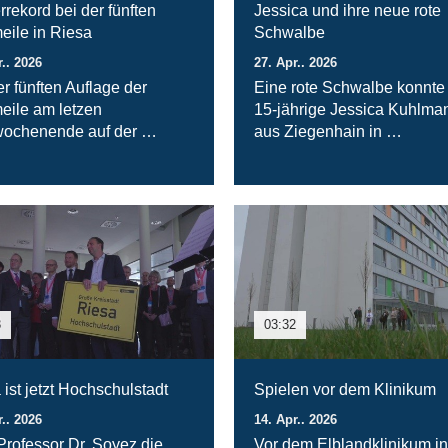
rrekord bei der fünften
Jessica und ihre neue rote
eile in Riesa
Schwalbe
r.. 2026
27. Apr.. 2026
er fünften Auflage der
Eine rote Schwalbe konnte
eile am letzen
15-jährige Jessica Kuhlma
wochenende auf der …
aus Ziegenhain in …
3
03:32
 ist jetzt Hochschulstadt
Spielen vor dem Klinikum
r.. 2026
14. Apr.. 2026
Professor Dr. Soyez die
Vor dem Elblandklinikum in