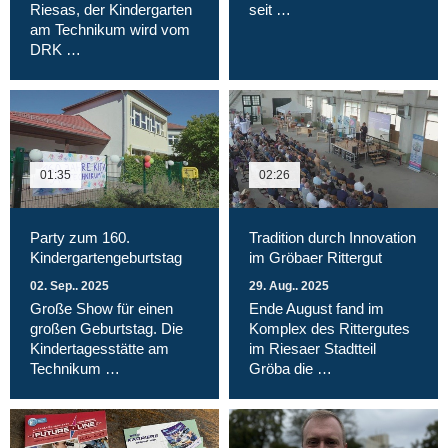
Riesas, der Kindergarten
seit …
am Technikum wird vom
DRK …
01:35
02:26
Party zum 160.
Tradition durch Innovation
Kindergartengeburtstag
im Gröbaer Rittergut
02. Sep.. 2025
29. Aug.. 2025
Große Show für einen
Ende August fand im
großen Geburtstag. Die
Komplex des Rittergutes
Kindertagesstätte am
im Riesaer Stadtteil
Technikum …
Gröba die …