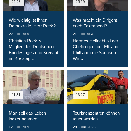
25:28
25:59
Wie wichtig ist ihnen
Was macht ein Dirigent
Demokratie, Herr Reck?
nach Feierabend?
27. Juli. 2026
21. Juli. 2026
Christian Reck ist
Hermes Helfricht ist der
Mitglied des Deutschen
Chefdirigent der Elbland
Bundestages und Kreisrat
Philharmonie Sachsen.
im Kreistag …
Wir …
11:31
13:27
Man soll das Leben
Touristenzentren können
locker nehmen…
teuer werden
17. Juli. 2026
28. Juni. 2026