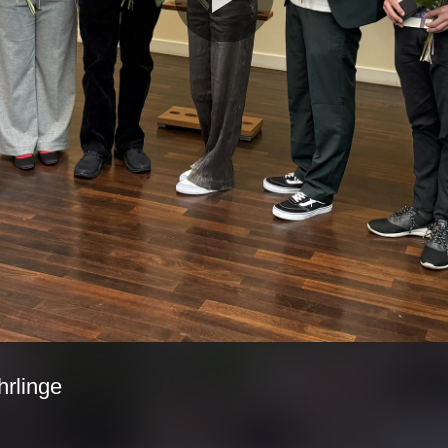
Video
abspie
hrlinge