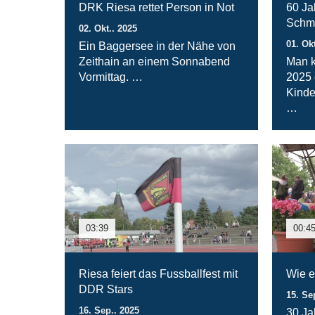
DRK Riesa rettet Person in Not
60 Ja
Schme
02. Okt.. 2025
01. Ok
Ein Baggersee in der Nähe von
Zeithain an einem Sonnabend
Man k
Vormittag. …
2025 
Kinde
…
03:39
00:4
Riesa feiert das Fussballfest mit
Wie e
DDR Stars
15. Se
16. Sep.. 2025
30 Ja