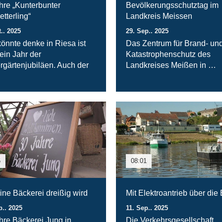
hre „Kunterbunter
Bevölkerungsschutztag im
tterling“
Landkreis Meissen
t.. 2025
29. Sep.. 2025
önnte denke in Riesa ist
Das Zentrum für Brand- un
ein Jahr der
Katastrophenschutz des
rgärtenjubiläen. Auch der
Landkreises Meißen in …
5
08:01
ine Bäckerei dreißig wird
Mit Elektroantrieb über die
p.. 2025
11. Sep.. 2025
hre Bäckerei Jung in
Die Verkehrsgesellschaft