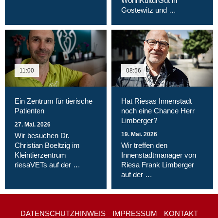
WohnKulturGut in
Gostewitz und …
11:00
08:56
Ein Zentrum für tierische
Hat Riesas Innenstadt
Patienten
noch eine Chance Herr
Limberger?
27. Mai. 2026
19. Mai. 2026
Wir besuchen Dr.
Christian Boeltzig im
Wir treffen den
Kleintierzentrum
Innenstadtmanager von
riesaVETs auf der …
Riesa Frank Limberger
auf der …
DATENSCHUTZHINWEIS
IMPRESSUM
KONTAKT