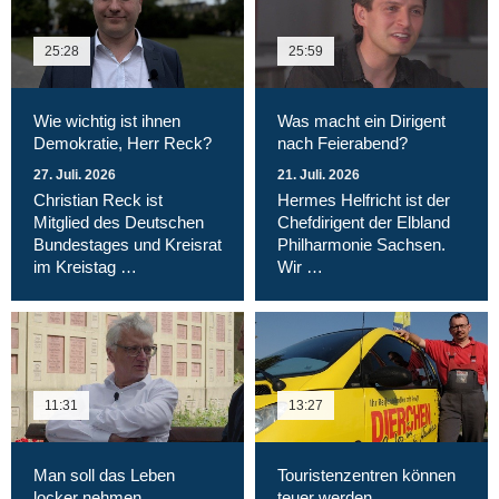
25:28
25:59
Wie wichtig ist ihnen
Was macht ein Dirigent
Demokratie, Herr Reck?
nach Feierabend?
27. Juli. 2026
21. Juli. 2026
Christian Reck ist
Hermes Helfricht ist der
Mitglied des Deutschen
Chefdirigent der Elbland
Bundestages und Kreisrat
Philharmonie Sachsen.
im Kreistag …
Wir …
11:31
13:27
Man soll das Leben
Touristenzentren können
locker nehmen…
teuer werden