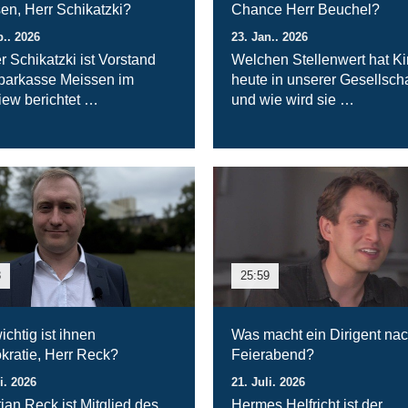
en, Herr Schikatzki?
Chance Herr Beuchel?
b.. 2026
23. Jan.. 2026
r Schikatzki ist Vorstand
Welchen Stellenwert hat Ki
parkasse Meissen im
heute in unserer Gesellscha
view berichtet …
und wie wird sie …
8
25:59
ichtig ist ihnen
Was macht ein Dirigent na
ratie, Herr Reck?
Feierabend?
i. 2026
21. Juli. 2026
tian Reck ist Mitglied des
Hermes Helfricht ist der