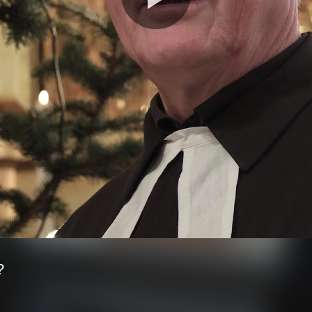
Video
abspie
?