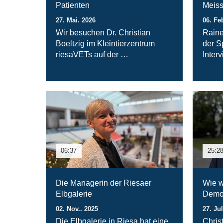
Patienten
Meiss
27. Mai. 2026
06. Fe
Wir besuchen Dr. Christian
Raine
Boeltzig im Kleintierzentrum
der S
riesaVETs auf der …
Inter
06:37
25:2
Die Managerin der Riesaer
Wie w
Elbgalerie
Demok
02. Nov.. 2025
27. Jul
Die Elbgalerie in Riesa hat eine
Chris