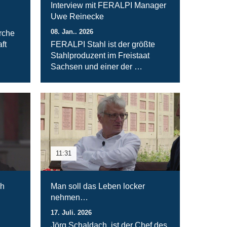
Interview mit FERALPI Manager
Uwe Reinecke
08. Jan.. 2026
rche
ft
FERALPI Stahl ist der größte
Stahlproduzent im Freistaat
Sachsen und einer der …
11:31
ch
Man soll das Leben locker
nehmen…
17. Juli. 2026
Jörg Schaldach, ist der Chef des