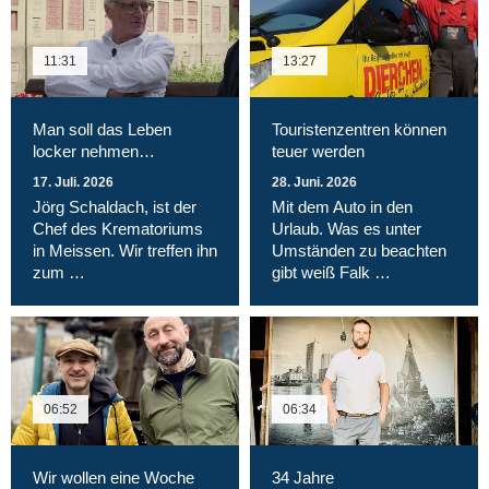
11:31
13:27
Man soll das Leben
Touristenzentren können
locker nehmen…
teuer werden
17. Juli. 2026
28. Juni. 2026
Jörg Schaldach, ist der
Mit dem Auto in den
Chef des Krematoriums
Urlaub. Was es unter
in Meissen. Wir treffen ihn
Umständen zu beachten
zum …
gibt weiß Falk …
06:52
06:34
Wir wollen eine Woche
34 Jahre