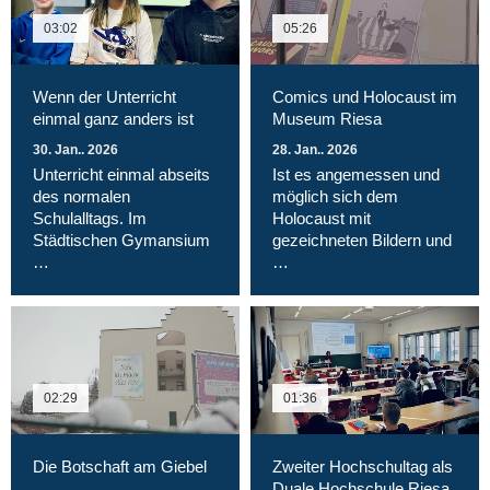
03:02
05:26
Wenn der Unterricht
Comics und Holocaust im
einmal ganz anders ist
Museum Riesa
30. Jan.. 2026
28. Jan.. 2026
Unterricht einmal abseits
Ist es angemessen und
des normalen
möglich sich dem
Schulalltags. Im
Holocaust mit
Städtischen Gymansium
gezeichneten Bildern und
…
…
02:29
01:36
Die Botschaft am Giebel
Zweiter Hochschultag als
Duale Hochschule Riesa