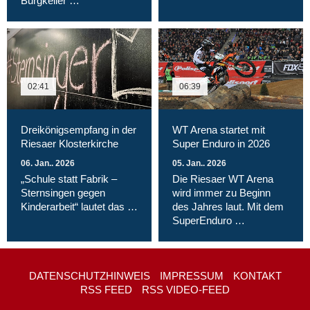
Burgkeller …
02:41
06:39
Dreikönigsempfang in der
WT Arena startet mit
Riesaer Klosterkirche
Super Enduro in 2026
06. Jan.. 2026
05. Jan.. 2026
„Schule statt Fabrik –
Die Riesaer WT Arena
Sternsingen gegen
wird immer zu Beginn
Kinderarbeit“ lautet das …
des Jahres laut. Mit dem
SuperEnduro …
DATENSCHUTZHINWEIS
IMPRESSUM
KONTAKT
RSS FEED
RSS VIDEO-FEED