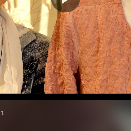
Video
abspie
 1