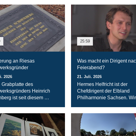
0
25:59
erung an Riesas
Was macht ein Dirigent na
werksgründer
Feierabend?
i. 2026
21. Juli. 2026
 Grabplatte des
Hermes Helfricht ist der
werksgründers Heinrich
Chefdirigent der Elbland
berg ist seit diesem …
Philharmonie Sachsen. Wi