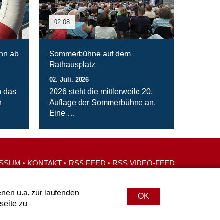
02:08
nn ab
Sommerbühne auf dem
Rathausplatz
02. Juli. 2026
n das
2026 steht die mittlerweile 20.
n
Auflage der Sommerbühne an.
Eine …
ESSUM
KONTAKT
RSS FEED
RSS VIDEO-FEED
nen u.a. zur laufenden
OK
eite zu.