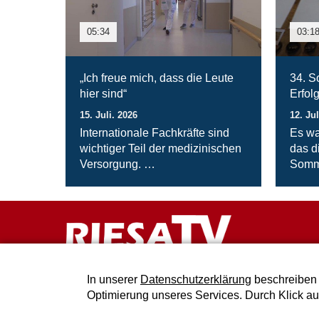
05:34
03:1
„Ich freue mich, dass die Leute
34. S
hier sind“
Erfol
15. Juli. 2026
12. Jul
Internationale Fachkräfte sind
Es wa
wichtiger Teil der medizinischen
das d
Versorgung. …
Somm
In unserer
Datenschutzerklärung
beschreiben 
Optimierung unseres Services. Durch Klick a