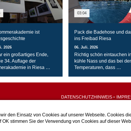
8
03:04
ommerakademie ist
Pack die Badehose und da
gsgeschichte
ins Freibad Riesa
i. 2026
06. Juli. 2026
r ein großartiges Ende,
Richtig schön eintauchen i
ie 34. Auflage der
kühle Nass und das bei de
erakademie in Riesa …
Temperaturen, dass …
DATENSCHUTZHINWEIS
IMPR
wir den Einsatz von Cookies auf unserer Webseite. Cookies die
uf OK stimmen Sie der Verwendung von Cookies auf dieser Webs