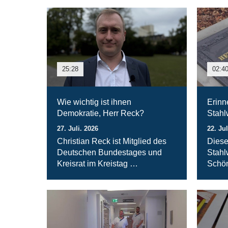
25:28
02:4
Wie wichtig ist ihnen
Erinn
Demokratie, Herr Reck?
Stahl
27. Juli. 2026
22. Jul
Christian Reck ist Mitglied des
Diese
Deutschen Bundestages und
Stahl
Kreisrat im Kreistag …
Schön