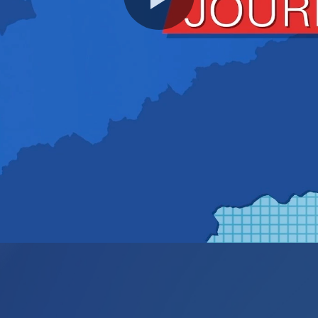
Video
abspie