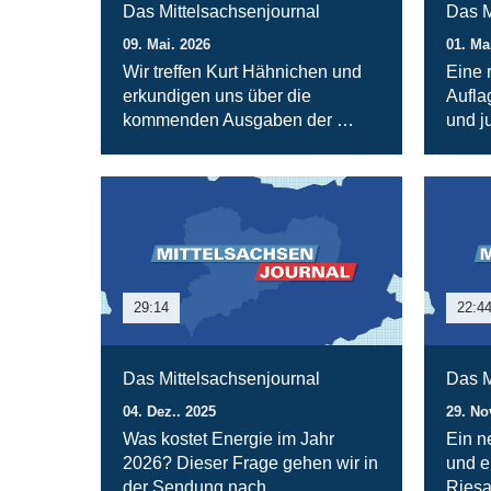
Das Mittelsachsenjournal
Das M
09. Mai. 2026
01. Ma
Wir treffen Kurt Hähnichen und
Eine 
erkundigen uns über die
Aufla
kommenden Ausgaben der …
und j
29:14
22:4
Das Mittelsachsenjournal
Das M
04. Dez.. 2025
29. No
Was kostet Energie im Jahr
Ein n
2026? Dieser Frage gehen wir in
und e
der Sendung nach. …
Riesa