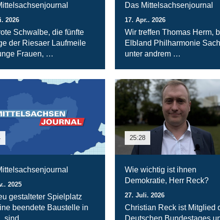
ittelsachsenjournal
Das Mittelsachsenjournal
i. 2026
17. Apr.. 2026
rote Schwalbe, die fünfte
Wir treffen Thomas Herm, b
ge der Riesaer Laufmeile
Elbland Philharmonie Sac
unge Frauen, …
unter andrem …
4
25:28
ittelsachsenjournal
Wie wichtig ist ihnen
Demokratie, Herr Reck?
v.. 2025
27. Juli. 2026
eu gestalteter Spielplatz
ine beendete Baustelle in
Christian Reck ist Mitglied 
, sind …
Deutschen Bundestages u