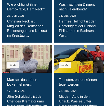
Wie wichtig ist ihnen
Was macht ein Dirigent
Demokratie, Herr Reck?
nach Feierabend?
27. Juli. 2026
21. Juli. 2026
Christian Reck ist
Hermes Helfricht ist der
Mitglied des Deutschen
Chefdirigent der Elbland
Bundestages und Kreisrat
Philharmonie Sachsen.
im Kreistag …
Wir …
11:31
13:27
Man soll das Leben
Touristenzentren können
locker nehmen…
teuer werden
17. Juli. 2026
28. Juni. 2026
Jörg Schaldach, ist der
Mit dem Auto in den
Chef des Krematoriums
Urlaub. Was es unter
in Meissen. Wir treffen ihn
Umständen zu beachten