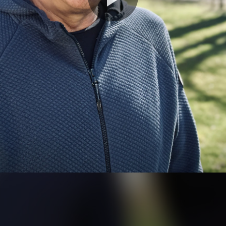
Video
abspie