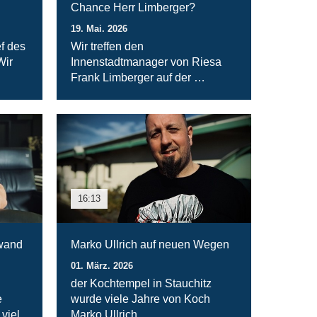
Chance Herr Limberger?
19. Mai. 2026
f des
Wir treffen den
Wir
Innenstadtmanager von Riesa
Frank Limberger auf der …
16:13
nwand
Marko Ullrich auf neuen Wegen
01. März. 2026
der Kochtempel in Stauchitz
e
wurde viele Jahre von Koch
viel
Marko Ullrich …