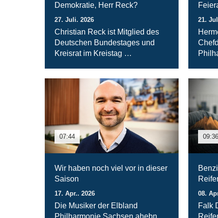
Demokratie, Herr Reck?
Feie
27. Juli. 2026
21. Jul
Christian Reck ist Mitglied des
Herme
Deutschen Bundestages und
Chefd
Kreisrat im Kreistag …
Philh
07:44
09:3
Wir haben noch viel vor in dieser
Benzi
Saison
Reife
17. Apr.. 2026
08. Ap
Die Musiker der Elbland
Falk 
Philharmonie Sachsen ahebn
Reifen