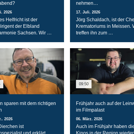
rabend?
nehmen…
i. 2026
17. Juli. 2026
s Helfricht ist der
Jörg Schaldach, ist der Che
irigent der Elbland
Krematoriums in Meissen. 
armonie Sachsen. Wir …
treffen ihn zum …
6
09:50
n sparen mit dem richtigen
Frühjahr auch auf der Lei
n
im Filmpalast
r.. 2026
06. März. 2026
Dierchen ist
Auch im Frühjahr haben di
spezialist und erklärt,
Kinos in der Region wieder 