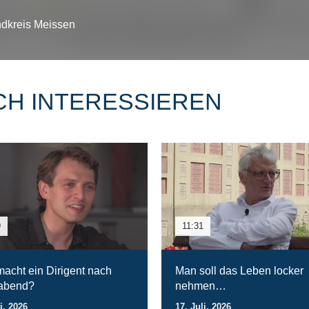
ndkreis Meissen
CH INTERESSIEREN
9
11:31
acht ein Dirigent nach
Man soll das Leben locker
rabend?
nehmen…
i. 2026
17. Juli. 2026