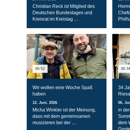
Christian Reck ist Mitglied des
Herme
Deutschen Bundestages und
Chefd
Kreisrat im Kreistag …
Philh
06:52
06:3
Wir wollen eine Woche Spaß
34 Ja
haben
Ries
12. Juni. 2026
06. Ju
Micha Winkler ist der Meinung,
in der
dass mit dem gemeinsamen
Somme
musizieren bei der …
dem W
Goste