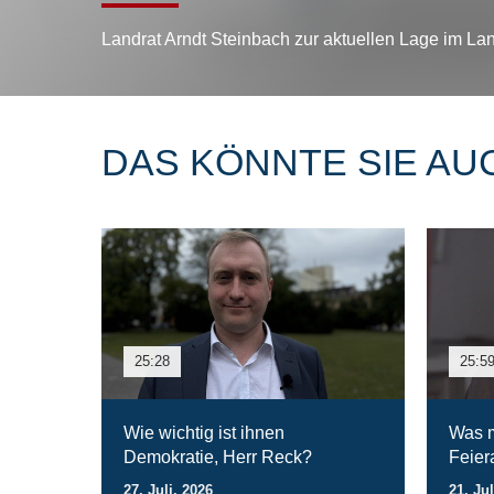
Landrat Arndt Steinbach zur aktuellen Lage im La
DAS KÖNNTE SIE AU
25:28
25:5
Wie wichtig ist ihnen
Was m
Demokratie, Herr Reck?
Feie
27. Juli. 2026
21. Jul