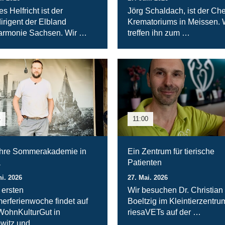
s Helfricht ist der
Jörg Schaldach, ist der Che
irigent der Elbland
Krematoriums in Meissen. 
armonie Sachsen. Wir …
treffen ihn zum …
4
11:00
hre Sommerakademie in
Ein Zentrum für tierische
a
Patienten
ni. 2026
27. Mai. 2026
 ersten
Wir besuchen Dr. Christian
rferienwoche findet auf
Boeltzig im Kleintierzentru
ohnKulturGut in
riesaVETs auf der …
witz und …