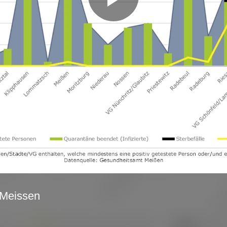
Video
abspie
 Meissen