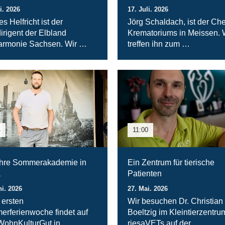
i. 2026
17. Juli. 2026
s Helfricht ist der
Jörg Schaldach, ist der Che
irigent der Elbland
Krematoriums in Meissen. 
armonie Sachsen. Wir …
treffen ihn zum …
4
11:00
hre Sommerakademie in
Ein Zentrum für tierische
a
Patienten
ni. 2026
27. Mai. 2026
 ersten
Wir besuchen Dr. Christian
rferienwoche findet auf
Boeltzig im Kleintierzentru
ohnKulturGut in
riesaVETs auf der …