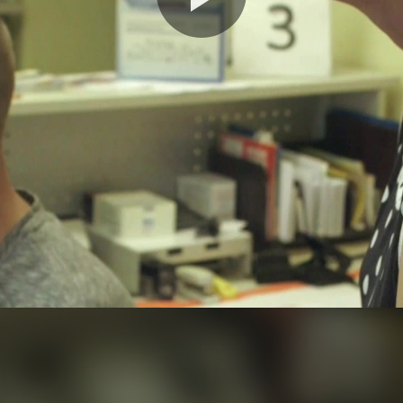
Video
abspie