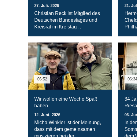
27. Juli. 2026
21. Jul
Christian Reck ist Mitglied des
Herme
Deutschen Bundestages und
Chefd
Kreisrat im Kreistag …
Philh
06:52
06:3
Wir wollen eine Woche Spaß
34 Ja
haben
Ries
12. Juni. 2026
06. Ju
Micha Winkler ist der Meinung,
in der
dass mit dem gemeinsamen
Somme
musizieren bei der …
dem W