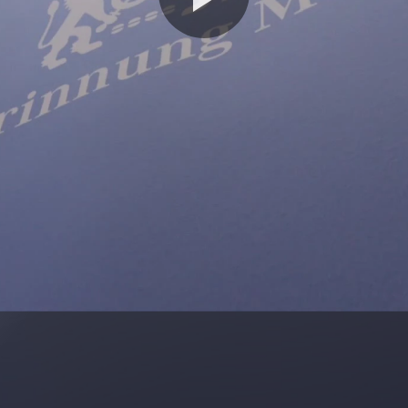
Video
abspie