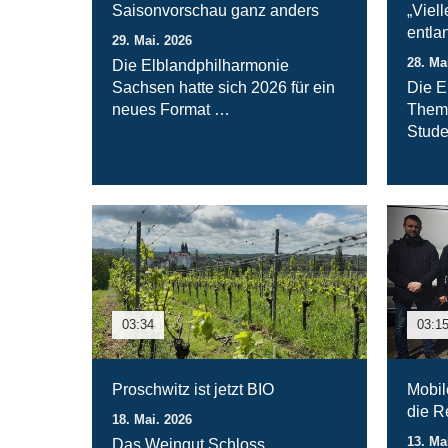
Saisonvorschau ganz anders
„Viel
entla
29. Mai. 2026
28. Ma
Die Elblandphilharmonie
Sachsen hatte sich 2026 für ein
Die E
neues Format …
Thema
Stud
03:34
03:1
Proschwitz ist jetzt BIO
Mobil
die R
18. Mai. 2026
13. Ma
Das Weingut Schloss