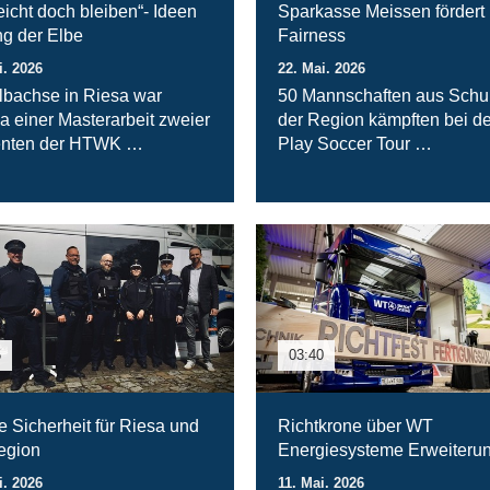
leicht doch bleiben“- Ideen
Sparkasse Meissen fördert
ng der Elbe
Fairness
i. 2026
22. Mai. 2026
lbachse in Riesa war
50 Mannschaften aus Schu
 einer Masterarbeit zweier
der Region kämpften bei de
enten der HTWK …
Play Soccer Tour …
5
03:40
e Sicherheit für Riesa und
Richtkrone über WT
egion
Energiesysteme Erweiteru
i. 2026
11. Mai. 2026