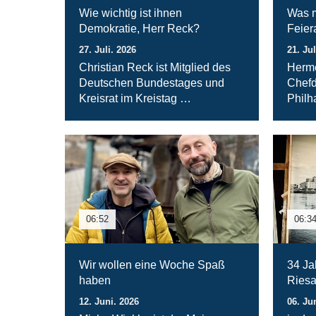
Wie wichtig ist ihnen
Was m
Demokratie, Herr Reck?
Feie
27. Juli. 2026
21. Jul
Christian Reck ist Mitglied des
Herme
Deutschen Bundestages und
Chefd
Kreisrat im Kreistag …
Philh
06:52
06:3
Wir wollen eine Woche Spaß
34 Ja
haben
Ries
12. Juni. 2026
06. Ju