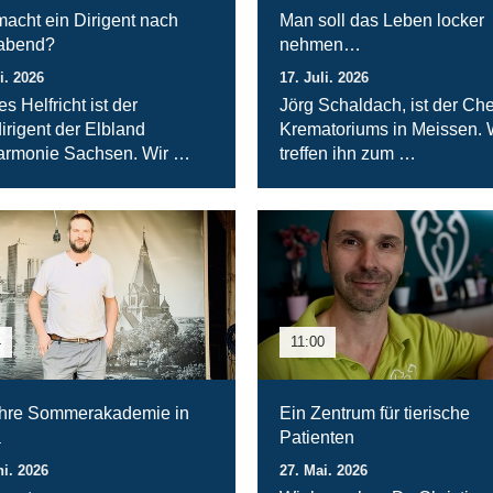
acht ein Dirigent nach
Man soll das Leben locker
rabend?
nehmen…
i. 2026
17. Juli. 2026
s Helfricht ist der
Jörg Schaldach, ist der Che
irigent der Elbland
Krematoriums in Meissen. 
armonie Sachsen. Wir …
treffen ihn zum …
4
11:00
hre Sommerakademie in
Ein Zentrum für tierische
a
Patienten
ni. 2026
27. Mai. 2026