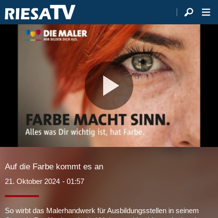
Video
abspie
Auf die Farbe kommt es an
21. Oktober 2024
- 01:57
So wirbt das Malerhandwerk für Ausbildungsstellen in seinem