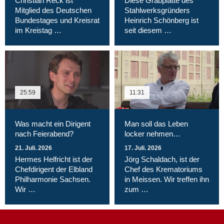
Christian Reck ist
Diese Grabplatte des
Mitglied des Deutschen
Stahlwerksgründers
Bundestages und Kreisrat
Heinrich Schönberg ist
im Kreistag …
seit diesem …
25:59
11:31
Was macht ein Dirigent
Man soll das Leben
nach Feierabend?
locker nehmen…
21. Juli. 2026
17. Juli. 2026
Hermes Helfricht ist der
Jörg Schaldach, ist der
Chefdirigent der Elbland
Chef des Krematoriums
Philharmonie Sachsen.
in Meissen. Wir treffen ihn
Wir …
zum …