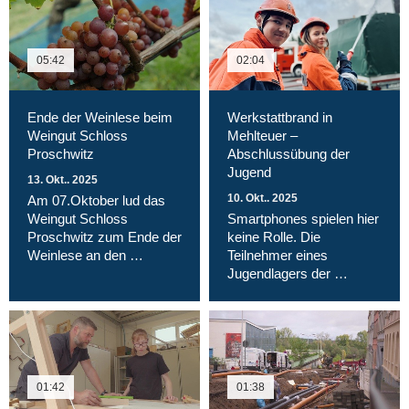
05:42
02:04
Ende der Weinlese beim
Werkstattbrand in
Weingut Schloss
Mehlteuer –
Proschwitz
Abschlussübung der
Jugend
13. Okt.. 2025
10. Okt.. 2025
Am 07.Oktober lud das
Weingut Schloss
Smartphones spielen hier
Proschwitz zum Ende der
keine Rolle. Die
Weinlese an den …
Teilnehmer eines
Jugendlagers der …
01:42
01:38