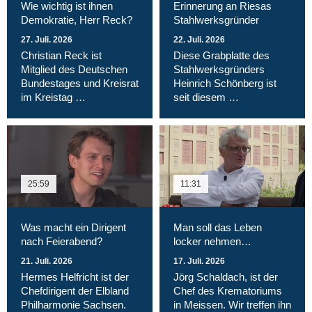
Wie wichtig ist ihnen
Erinnerung an Riesas
Demokratie, Herr Reck?
Stahlwerksgründer
27. Juli. 2026
22. Juli. 2026
Christian Reck ist
Diese Grabplatte des
Mitglied des Deutschen
Stahlwerksgründers
Bundestages und Kreisrat
Heinrich Schönberg ist
im Kreistag …
seit diesem …
25:59
11:31
Was macht ein Dirigent
Man soll das Leben
nach Feierabend?
locker nehmen…
21. Juli. 2026
17. Juli. 2026
Hermes Helfricht ist der
Jörg Schaldach, ist der
Chefdirigent der Elbland
Chef des Krematoriums
Philharmonie Sachsen.
in Meissen. Wir treffen ihn