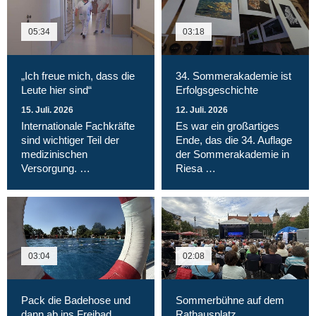
05:34
03:18
„Ich freue mich, dass die
34. Sommerakademie ist
Leute hier sind“
Erfolgsgeschichte
15. Juli. 2026
12. Juli. 2026
Internationale Fachkräfte
Es war ein großartiges
sind wichtiger Teil der
Ende, das die 34. Auflage
medizinischen
der Sommerakademie in
Versorgung. …
Riesa …
03:04
02:08
Pack die Badehose und
Sommerbühne auf dem
dann ab ins Freibad
Rathausplatz