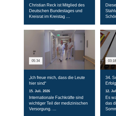
Christian Reck ist Mitglied des
Diese
Deutschen Bundestages und
Stahl
Kreisrat im Kreistag …
Schön
05:34
03:1
„Ich freue mich, dass die Leute
34. S
hier sind“
Erfol
15. Juli. 2026
12. Jul
Internationale Fachkräfte sind
Es wa
wichtiger Teil der medizinischen
das d
Versorgung. …
Somm