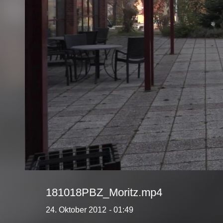
181018PBZ_Moritz.mp4
24. Oktober 2012
- 01:49