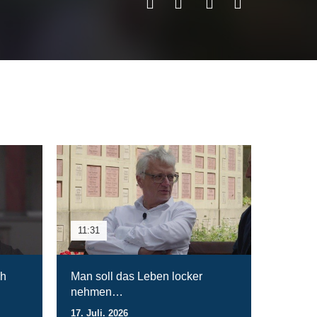
11:31
ch
Man soll das Leben locker
nehmen…
17. Juli. 2026