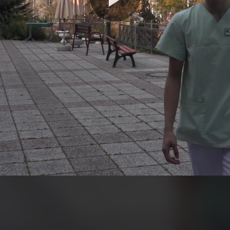
Video
abspie