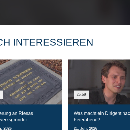
CH INTERESSIEREN
0
25:59
erung an Riesas
Was macht ein Dirigent na
werksgründer
Feierabend?
i. 2026
21. Juli. 2026