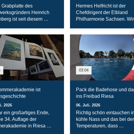
 Grabplatte des
Hermes Helfricht ist der
werksgründers Heinrich
Chefdirigent der Elbland
berg ist seit diesem …
Philharmonie Sachsen. Wi
8
03:04
ommerakademie ist
Pack die Badehose und da
gsgeschichte
ins Freibad Riesa
i. 2026
06. Juli. 2026
r ein großartiges Ende,
Richtig schön eintauchen i
ie 34. Auflage der
kühle Nass und das bei de
erakademie in Riesa …
Temperaturen, dass …