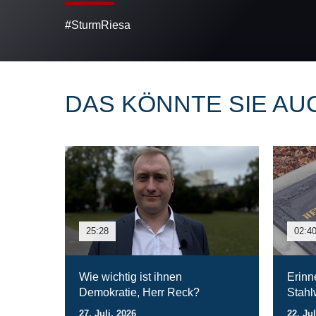
#SturmRiesa
DAS KÖNNTE SIE AU
25:28
02:4
Wie wichtig ist ihnen
Erinn
Demokratie, Herr Reck?
Stahl
27. Juli. 2026
22. Jul