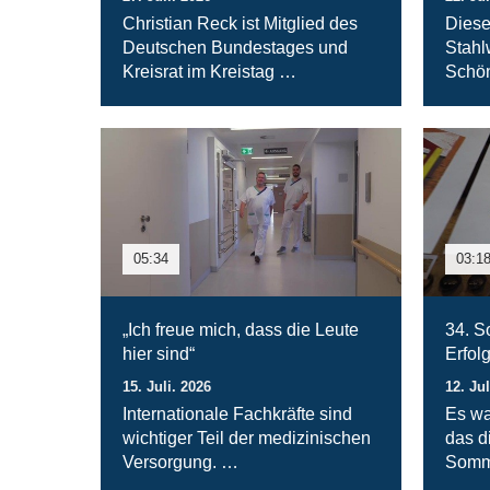
Christian Reck ist Mitglied des
Diese
Deutschen Bundestages und
Stahl
Kreisrat im Kreistag …
Schön
05:34
03:1
„Ich freue mich, dass die Leute
34. S
hier sind“
Erfol
15. Juli. 2026
12. Jul
Internationale Fachkräfte sind
Es wa
wichtiger Teil der medizinischen
das d
Versorgung. …
Somm