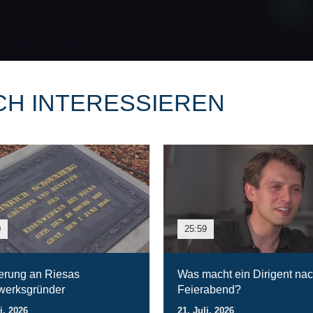
CH INTERESSIEREN
0
25:59
erung an Riesas
Was macht ein Dirigent na
werksgründer
Feierabend?
i. 2026
21. Juli. 2026