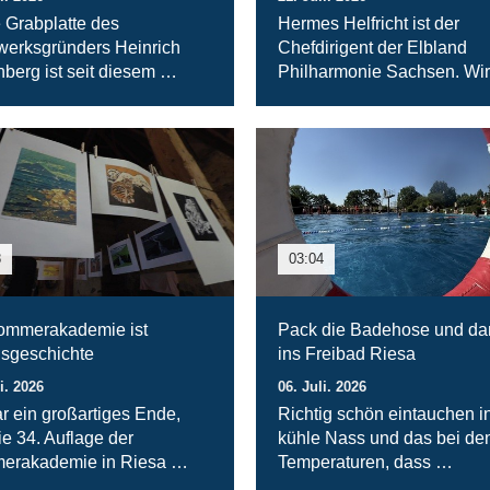
 Grabplatte des
Hermes Helfricht ist der
werksgründers Heinrich
Chefdirigent der Elbland
berg ist seit diesem …
Philharmonie Sachsen. Wi
8
03:04
ommerakademie ist
Pack die Badehose und da
gsgeschichte
ins Freibad Riesa
i. 2026
06. Juli. 2026
r ein großartiges Ende,
Richtig schön eintauchen i
ie 34. Auflage der
kühle Nass und das bei de
erakademie in Riesa …
Temperaturen, dass …