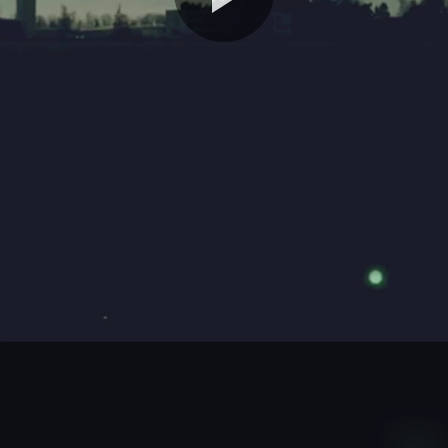
Video
abspie