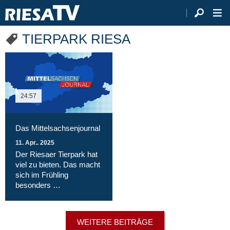
TIERPARK RIESA
24:57
Das Mittelsachsenjournal
11. Apr.. 2025
Der Riesaer Tierpark hat
viel zu bieten. Das macht
sich im Frühling
besonders …
WEITERE BEITRÄGE