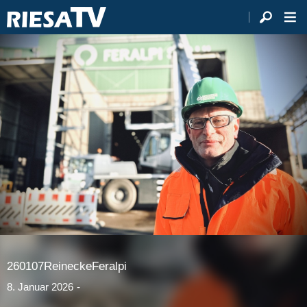
260107ReineckeFeralpi
8. Januar 2026
-